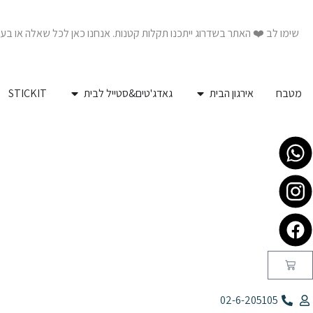
ילוג
לתוכן
תוכן
שימו לב ❤️ האתר בשדרוג ייתכנו תקלות קטנות. אנחנו כאן לכל שאלה או בע
פתח אירגון הבית
פתח גאדג'טים&סטי
מטבח
אירגון הבית
גאדג'טים&סטייל לבית
STICKIT
עגלת
קניות
02-6-205105