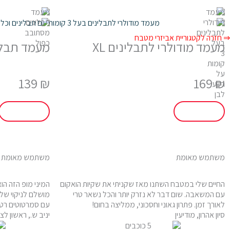
.
⇒ חזרה לקטגוריית אביזרי מטבח
מעמד מודולרי לתבלינים XL
מעמד תבלי
139
₪
169
₪
משתמש מאומת
משתמש מאומת
החיים שלי במטבח השתנו מאז שקניתי את שקיות הואקום
המיני מופ הזה הו
עם המשאבה. שום דבר לא נזרק יותר והכל נשאר טרי
מושלם לניקוי של
לאורך זמן. פתרון גאוני וחסכוני, ממליצה בחום!
עם סמרטוטים רטובי
סיון אהרון, מודיעין
יניב ש., ראשון לציו