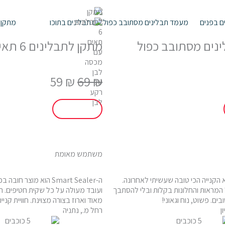
נים מסתובב כפול
מתקן לתבלינים 6 תאים
המחיר
המחיר
59
₪
69
₪
המקורי
הנוכחי
היה:
הוא:
₪ 59.
₪ 69.
משתמש מאומת
א הקנייה הכי טובה שעשיתי לאחרונה.
ה-Smart Sealer הוא מוצר 
 המראות והחלונות בקלות ובלי להסתבך
ועובד מעולה על כל שקית חטיפים. 
ם. פשוט, נוח וגאוני!
מאוד וארוז בצורה מצוינת. חוויית קניי
ן
רחל מ., נתניה