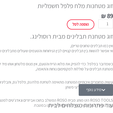
זוג מטחנות מלח פלפל חשמליות
₪
89
מות
הוספה לסל
ל
וג
זוג מטחנת תבלינים מבית רוסולינג.
טחנות
לח
אין כמו תבלינים טחונים טריים,
לפל
אי אפשר להשוות בין תבלינים קנויים לבין הניחוחות והטעמים שעולים מתבלינים ש
שמליות
כשמדובר בפלפל. כדי להפיק את מלוא הריח והטעם, אין מנוס מלטחון אותו מיד ל
מטחנת תבלינים על סוללות למקסימום נוחות והתאמה,
עשויה מחומרים איכותיים המטחנה מתאימה לטחינת מלח גס, פלפל גס, ותבלינים
אינה מתאימה לטחינת זרעי פשתן
מידע נוסף
ROSO TOOLS הינו מותג מבית ROSO המשלב בתוכו אביזרים וגאדג'טים למטבח באיכות מעולה,
עוד פתרונות מוצלחים לבית
עם דגש על התחשבות בצרכים היומיומיים שלנו במטבח.