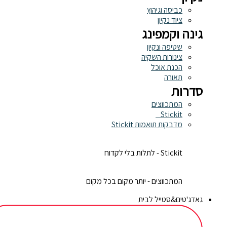
כביסה וגיהוץ
ציוד נקיון
גינה וקמפינג
שטיפה ונקיון
צינורות השקיה
הכנת אוכל
תאורה
סדרות
המתכווצים
Stickit
מדבקות תואמות Stickit
Stickit - לתלות בלי לקדוח
המתכווצים - יותר מקום בכל מקום
גאדג'טים&סטייל לבית